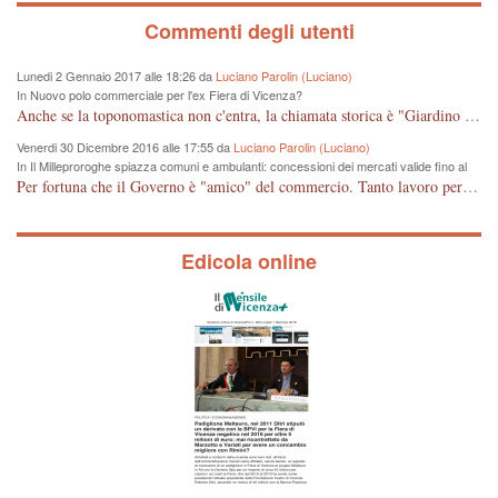
Commenti degli utenti
Lunedi 2 Gennaio 2017 alle 18:26 da
Luciano Parolin (Luciano)
In Nuovo polo commerciale per l'ex Fiera di Vicenza?
Anche se la toponomastica non c'entra, la chiamata storica è "Giardino Salvi". Dal 1907 circa Proprietà Comunale e pertanto a mio giudizio "storico" il nome potrebbe essere cambiato in Giardino Comunale Goffredo Parise. Se poi vogliono farne un IPER mercato di cineserie varie (come se non ce ne fossero a sufficienza) vuol dire che: Mala Tempora Currunt. E' solo questione di schei? Amen.
Venerdi 30 Dicembre 2016 alle 17:55 da
Luciano Parolin (Luciano)
In Il Milleproroghe spiazza comuni e ambulanti: concessioni dei mercati valide fino al
2020
Per fortuna che il Governo è "amico" del commercio. Tanto lavoro per nessun cambiamento. Tutto fermo sino al 2020. E' incomprensibile dice il Dirigente, figurarsi se il cittadino normale che legge e chiede di essere informato, può capire qualcosa. E' certo che, almeno per Vicenza, alcune situazioni contingenti devono essere riviste, vedi mercato di Viale Roma e altro, prima che la città UNESCO che si sta trasformando in città storico-artistico-turistica, diventi una casba tunisina! Capisco le esigenze delle imprese, ma a decidere dovrebbe essere la Città che ha eletto i suoi rappresentanti, invece ROMA, tra un rinvio ed un altro, arriva al 2020 senza aver cambiato Niente. Mala tempora currunt.
Edicola online