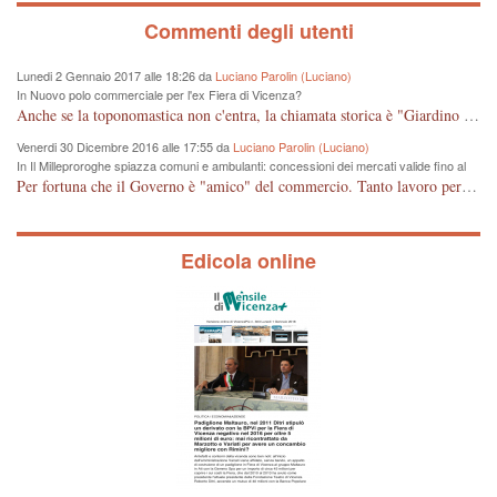
Commenti degli utenti
Lunedi 2 Gennaio 2017 alle 18:26 da
Luciano Parolin (Luciano)
In Nuovo polo commerciale per l'ex Fiera di Vicenza?
Anche se la toponomastica non c'entra, la chiamata storica è "Giardino Salvi". Dal 1907 circa Proprietà Comunale e pertanto a mio giudizio "storico" il nome potrebbe essere cambiato in Giardino Comunale Goffredo Parise. Se poi vogliono farne un IPER mercato di cineserie varie (come se non ce ne fossero a sufficienza) vuol dire che: Mala Tempora Currunt. E' solo questione di schei? Amen.
Venerdi 30 Dicembre 2016 alle 17:55 da
Luciano Parolin (Luciano)
In Il Milleproroghe spiazza comuni e ambulanti: concessioni dei mercati valide fino al
2020
Per fortuna che il Governo è "amico" del commercio. Tanto lavoro per nessun cambiamento. Tutto fermo sino al 2020. E' incomprensibile dice il Dirigente, figurarsi se il cittadino normale che legge e chiede di essere informato, può capire qualcosa. E' certo che, almeno per Vicenza, alcune situazioni contingenti devono essere riviste, vedi mercato di Viale Roma e altro, prima che la città UNESCO che si sta trasformando in città storico-artistico-turistica, diventi una casba tunisina! Capisco le esigenze delle imprese, ma a decidere dovrebbe essere la Città che ha eletto i suoi rappresentanti, invece ROMA, tra un rinvio ed un altro, arriva al 2020 senza aver cambiato Niente. Mala tempora currunt.
Edicola online