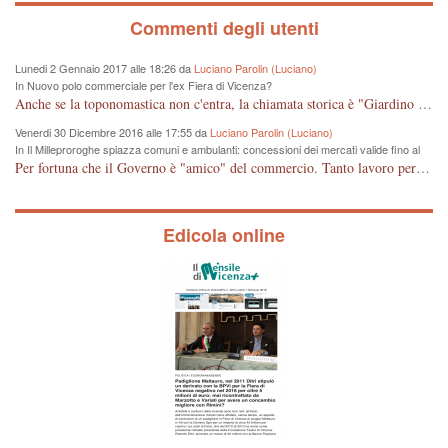
Commenti degli utenti
Lunedi 2 Gennaio 2017 alle 18:26 da
Luciano Parolin (Luciano)
In Nuovo polo commerciale per l'ex Fiera di Vicenza?
Anche se la toponomastica non c'entra, la chiamata storica è "Giardino Salvi". Dal 1907 circa Proprietà Comunale e pertanto a mio giudizio "storico" il nome potrebbe essere cambiato in Giardino Comunale Goffredo Parise. Se poi vogliono farne un IPER mercato di cineserie varie (come se non ce ne fossero a sufficienza) vuol dire che: Mala Tempora Currunt. E' solo questione di schei? Amen.
Venerdi 30 Dicembre 2016 alle 17:55 da
Luciano Parolin (Luciano)
In Il Milleproroghe spiazza comuni e ambulanti: concessioni dei mercati valide fino al
2020
Per fortuna che il Governo è "amico" del commercio. Tanto lavoro per nessun cambiamento. Tutto fermo sino al 2020. E' incomprensibile dice il Dirigente, figurarsi se il cittadino normale che legge e chiede di essere informato, può capire qualcosa. E' certo che, almeno per Vicenza, alcune situazioni contingenti devono essere riviste, vedi mercato di Viale Roma e altro, prima che la città UNESCO che si sta trasformando in città storico-artistico-turistica, diventi una casba tunisina! Capisco le esigenze delle imprese, ma a decidere dovrebbe essere la Città che ha eletto i suoi rappresentanti, invece ROMA, tra un rinvio ed un altro, arriva al 2020 senza aver cambiato Niente. Mala tempora currunt.
Edicola online