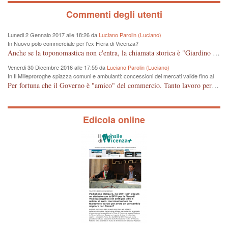
Commenti degli utenti
Lunedi 2 Gennaio 2017 alle 18:26 da
Luciano Parolin (Luciano)
In Nuovo polo commerciale per l'ex Fiera di Vicenza?
Anche se la toponomastica non c'entra, la chiamata storica è "Giardino Salvi". Dal 1907 circa Proprietà Comunale e pertanto a mio giudizio "storico" il nome potrebbe essere cambiato in Giardino Comunale Goffredo Parise. Se poi vogliono farne un IPER mercato di cineserie varie (come se non ce ne fossero a sufficienza) vuol dire che: Mala Tempora Currunt. E' solo questione di schei? Amen.
Venerdi 30 Dicembre 2016 alle 17:55 da
Luciano Parolin (Luciano)
In Il Milleproroghe spiazza comuni e ambulanti: concessioni dei mercati valide fino al
2020
Per fortuna che il Governo è "amico" del commercio. Tanto lavoro per nessun cambiamento. Tutto fermo sino al 2020. E' incomprensibile dice il Dirigente, figurarsi se il cittadino normale che legge e chiede di essere informato, può capire qualcosa. E' certo che, almeno per Vicenza, alcune situazioni contingenti devono essere riviste, vedi mercato di Viale Roma e altro, prima che la città UNESCO che si sta trasformando in città storico-artistico-turistica, diventi una casba tunisina! Capisco le esigenze delle imprese, ma a decidere dovrebbe essere la Città che ha eletto i suoi rappresentanti, invece ROMA, tra un rinvio ed un altro, arriva al 2020 senza aver cambiato Niente. Mala tempora currunt.
Edicola online