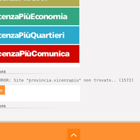
RROR: Site "provincia.vicenzapiu" non trovato.. (1572)
ne
⁁