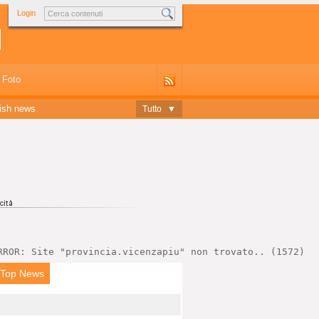
Login
Foto
ish news
Tutto
▼
RROR: Site "provincia.vicenzapiu" non trovato.. (1572)
 Top News