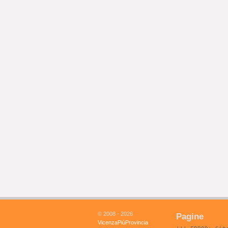
© 2008 - 2026
Pagine
VicenzaPiùProvincia