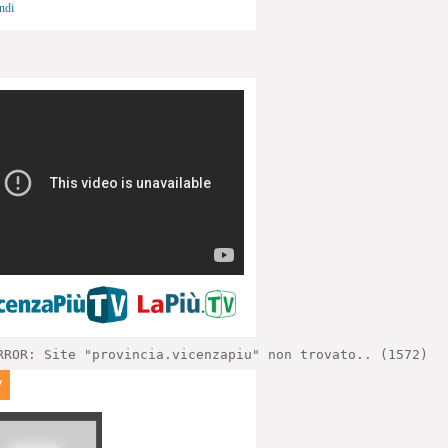
ndi
RROR: Site "provincia.vicenzapiu" non trovato.. (1572)
V