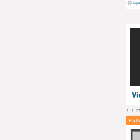
Espa
!!! E
PiùT