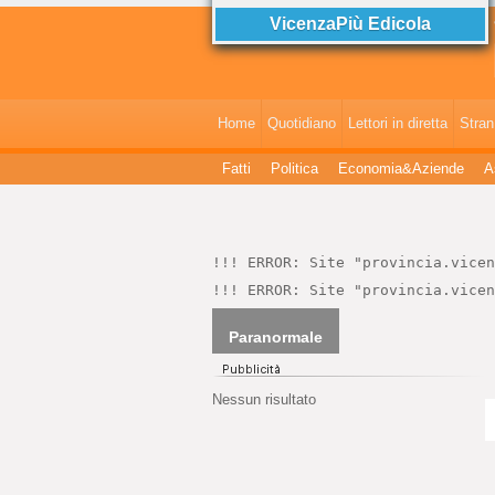
VicenzaPiù Edicola
V
Home
Quotidiano
Lettori in diretta
StranI
Fatti
Politica
Economia&Aziende
A
!!! ERROR: Site "provincia.vicen
!!! ERROR: Site "provincia.vicen
Paranormale
Nessun risultato