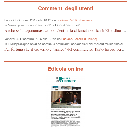
Commenti degli utenti
Lunedi 2 Gennaio 2017 alle 18:26 da
Luciano Parolin (Luciano)
In Nuovo polo commerciale per l'ex Fiera di Vicenza?
Anche se la toponomastica non c'entra, la chiamata storica è "Giardino Salvi". Dal 1907 circa Proprietà Comunale e pertanto a mio giudizio "storico" il nome potrebbe essere cambiato in Giardino Comunale Goffredo Parise. Se poi vogliono farne un IPER mercato di cineserie varie (come se non ce ne fossero a sufficienza) vuol dire che: Mala Tempora Currunt. E' solo questione di schei? Amen.
Venerdi 30 Dicembre 2016 alle 17:55 da
Luciano Parolin (Luciano)
In Il Milleproroghe spiazza comuni e ambulanti: concessioni dei mercati valide fino al
2020
Per fortuna che il Governo è "amico" del commercio. Tanto lavoro per nessun cambiamento. Tutto fermo sino al 2020. E' incomprensibile dice il Dirigente, figurarsi se il cittadino normale che legge e chiede di essere informato, può capire qualcosa. E' certo che, almeno per Vicenza, alcune situazioni contingenti devono essere riviste, vedi mercato di Viale Roma e altro, prima che la città UNESCO che si sta trasformando in città storico-artistico-turistica, diventi una casba tunisina! Capisco le esigenze delle imprese, ma a decidere dovrebbe essere la Città che ha eletto i suoi rappresentanti, invece ROMA, tra un rinvio ed un altro, arriva al 2020 senza aver cambiato Niente. Mala tempora currunt.
Edicola online