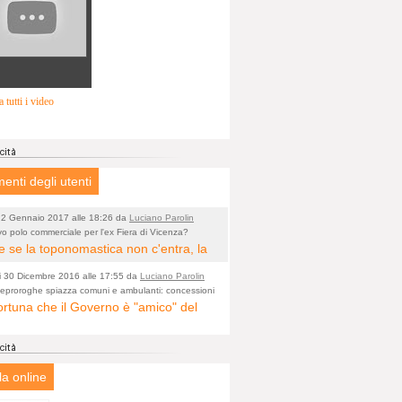
 tutti i video
nti degli utenti
 2 Gennaio 2017 alle 18:26 da
Luciano Parolin
o polo commerciale per l'ex Fiera di Vicenza?
o)
 se la toponomastica non c'entra, la
ata storica è "Giardino Salvi". Dal
i 30 Dicembre 2016 alle 17:55 da
Luciano Parolin
circa Proprietà Comunale e pertanto a
illeproroghe spiazza comuni e ambulanti: concessioni
o)
cati valide fino al 2020
ortuna che il Governo è "amico" del
iudizio "storico" il nome potrebbe
rcio. Tanto lavoro per nessun
re cambiato in Giardino Comunale
amento. Tutto fermo sino al 2020. E'
edo Parise. Se poi vogliono farne un
prensibile dice il Dirigente, figurarsi se
mercato di cineserie varie (come se
la online
ttadino normale che legge e chiede di
e ne fossero a sufficienza) vuol dire