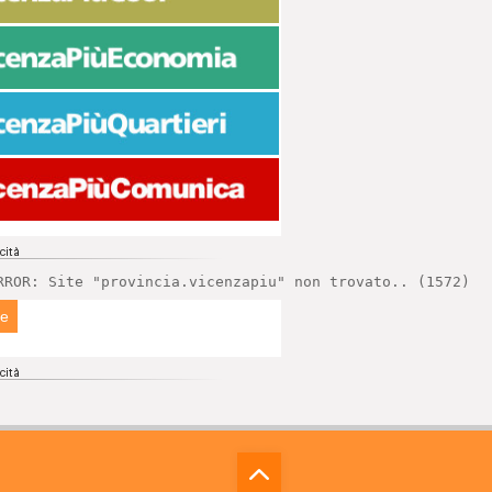
RROR: Site "provincia.vicenzapiu" non trovato.. (1572)
ne
⁁