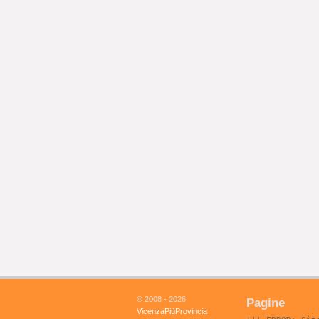
© 2008 - 2026
Pagine
VicenzaPiùProvincia