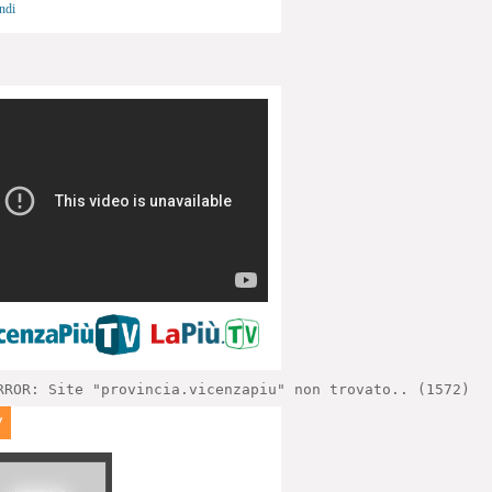
ndi
RROR: Site "provincia.vicenzapiu" non trovato.. (1572)
V