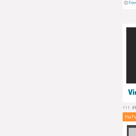
Espa
!!! E
PiùT