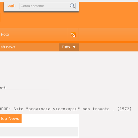
Login
Foto
ish news
Tutto
▼
RROR: Site "provincia.vicenzapiu" non trovato.. (1572)
 Top News