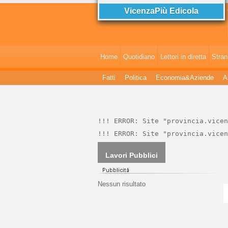
VicenzaPiù Edicola
V
Home
Quotidiano
Lettori in diretta
StranI
Fatti
Politica
Economia&Aziende
A
!!! ERROR: Site "provincia.vicen
!!! ERROR: Site "provincia.vicen
Lavori Pubblici
Nessun risultato