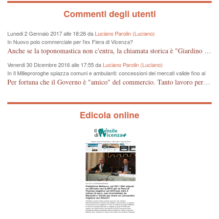
Commenti degli utenti
Lunedi 2 Gennaio 2017 alle 18:26 da
Luciano Parolin (Luciano)
In Nuovo polo commerciale per l'ex Fiera di Vicenza?
Anche se la toponomastica non c'entra, la chiamata storica è "Giardino Salvi". Dal 1907 circa Proprietà Comunale e pertanto a mio giudizio "storico" il nome potrebbe essere cambiato in Giardino Comunale Goffredo Parise. Se poi vogliono farne un IPER mercato di cineserie varie (come se non ce ne fossero a sufficienza) vuol dire che: Mala Tempora Currunt. E' solo questione di schei? Amen.
Venerdi 30 Dicembre 2016 alle 17:55 da
Luciano Parolin (Luciano)
In Il Milleproroghe spiazza comuni e ambulanti: concessioni dei mercati valide fino al
2020
Per fortuna che il Governo è "amico" del commercio. Tanto lavoro per nessun cambiamento. Tutto fermo sino al 2020. E' incomprensibile dice il Dirigente, figurarsi se il cittadino normale che legge e chiede di essere informato, può capire qualcosa. E' certo che, almeno per Vicenza, alcune situazioni contingenti devono essere riviste, vedi mercato di Viale Roma e altro, prima che la città UNESCO che si sta trasformando in città storico-artistico-turistica, diventi una casba tunisina! Capisco le esigenze delle imprese, ma a decidere dovrebbe essere la Città che ha eletto i suoi rappresentanti, invece ROMA, tra un rinvio ed un altro, arriva al 2020 senza aver cambiato Niente. Mala tempora currunt.
Edicola online