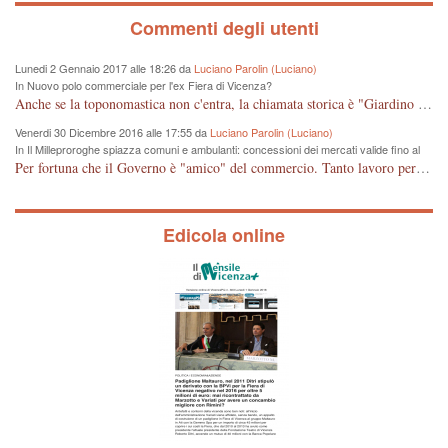
Commenti degli utenti
Lunedi 2 Gennaio 2017 alle 18:26 da
Luciano Parolin (Luciano)
In Nuovo polo commerciale per l'ex Fiera di Vicenza?
Anche se la toponomastica non c'entra, la chiamata storica è "Giardino Salvi". Dal 1907 circa Proprietà Comunale e pertanto a mio giudizio "storico" il nome potrebbe essere cambiato in Giardino Comunale Goffredo Parise. Se poi vogliono farne un IPER mercato di cineserie varie (come se non ce ne fossero a sufficienza) vuol dire che: Mala Tempora Currunt. E' solo questione di schei? Amen.
Venerdi 30 Dicembre 2016 alle 17:55 da
Luciano Parolin (Luciano)
In Il Milleproroghe spiazza comuni e ambulanti: concessioni dei mercati valide fino al
2020
Per fortuna che il Governo è "amico" del commercio. Tanto lavoro per nessun cambiamento. Tutto fermo sino al 2020. E' incomprensibile dice il Dirigente, figurarsi se il cittadino normale che legge e chiede di essere informato, può capire qualcosa. E' certo che, almeno per Vicenza, alcune situazioni contingenti devono essere riviste, vedi mercato di Viale Roma e altro, prima che la città UNESCO che si sta trasformando in città storico-artistico-turistica, diventi una casba tunisina! Capisco le esigenze delle imprese, ma a decidere dovrebbe essere la Città che ha eletto i suoi rappresentanti, invece ROMA, tra un rinvio ed un altro, arriva al 2020 senza aver cambiato Niente. Mala tempora currunt.
Edicola online